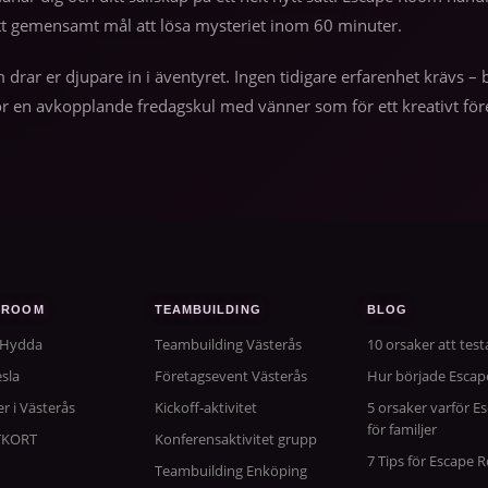
tt gemensamt mål att lösa mysteriet inom 60 minuter.
m drar er djupare in i äventyret. Ingen tidigare erfarenhet krävs
r en avkopplande fredagskul med vänner som för ett kreativt före
 ROOM
TEAMBUILDING
BLOG
 Hydda
Teambuilding Västerås
10 orsaker att tes
sla
Företagsevent Västerås
Hur började Esca
er i Västerås
Kickoff-aktivitet
5 orsaker varför E
för familjer
TKORT
Konferensaktivitet grupp
7 Tips för Escape
Teambuilding Enköping