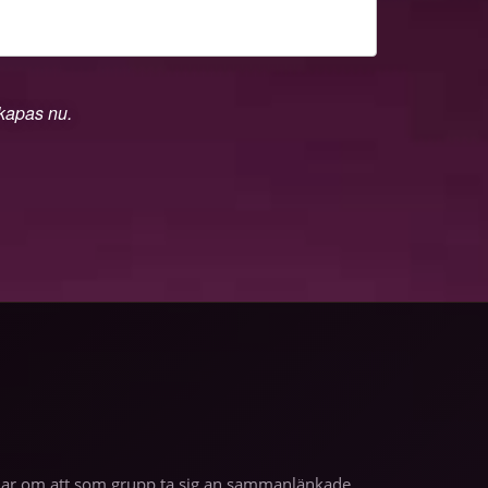
skapas nu.
andlar om att som grupp ta sig an sammanlänkade