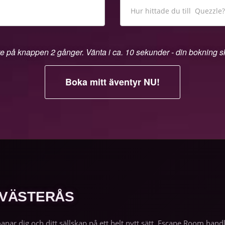
te på knappen 2 gånger. Vänta i ca. 10 sekunder - din bokning 
 VÄSTERÅS
manar dig och ditt sällskap på ett helt nytt sätt. Escape Room h