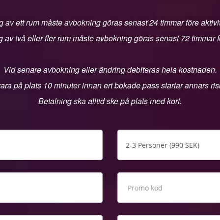
 av ett rum måste avbokning göras senast 24 timmar före aktivit
 av två eller fler rum måste avbokning göras senast 72 timmar för
Vid senare avbokning eller ändring debiteras hela kostnaden.
ara på plats 10 minuter innan ert bokade pass startar annars riske
Betalning ska alltid ske på plats med kort.