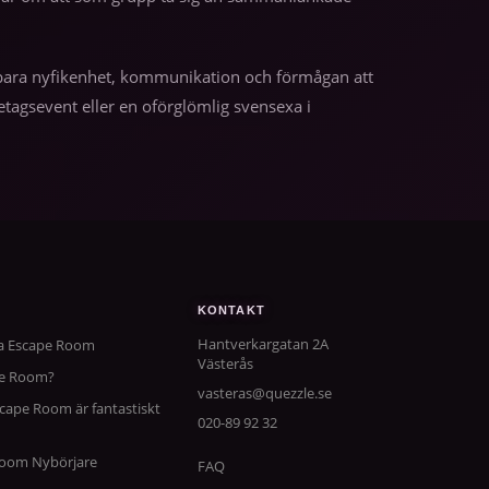
 – bara nyfikenhet, kommunikation och förmågan att
tagsevent eller en oförglömlig svensexa i
KONTAKT
Hantverkargatan 2A
ta Escape Room
Västerås
pe Room?
vasteras@quezzle.se
scape Room är fantastiskt
020-89 92 32
 Room Nybörjare
FAQ