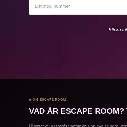
Klicka in
◆ OM ESCAPE ROOM
VAD ÄR ESCAPE ROOM?
I hjärtat av Västerås väntar en upplevelse som ut