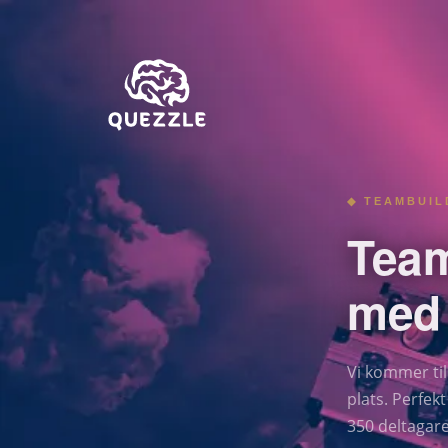
◆ TEAMBUIL
Team
med
Vi kommer til
plats. Perfek
350 deltagare