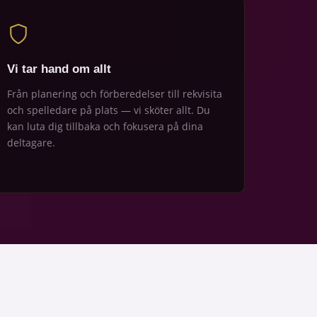
Vi tar hand om allt
Från planering och förberedelser till rekvisita
och spelledare på plats — vi sköter allt. Du
kan luta dig tillbaka och fokusera på dina
deltagare.