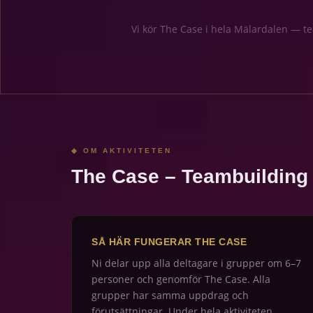
Vi kör The Case i hela Mälardalen — t
◆ OM AKTIVITETEN
The Case – Teambuilding A
SÅ HÄR FUNGERAR THE CASE
Ni delar upp alla deltagare i grupper om 6–7
personer och genomför The Case. Alla
grupper har samma uppdrag och
förutsättningar. Under hela aktiviteten