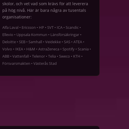
skolor, och vet vad som krävs för att leverera
på hög nivå. Här är bara några av tusentals
organisationer:
Alfa Laval • Ericsson • HP • SVT • ICA • Scandic •
Ellevio • Uppsala Kommun • Länsförsäkringar •
Deloitte • SEB • Samhall • Veidekke • SAS • ATEA •
Volvo • IKEA • H&M • AstraZeneca • Spotify • Scania •
ABB • Vattenfall • Telenor • Telia • Sweco • KTH •
Försvarsmakten • Västerås Stad