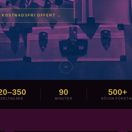
 KOSTNADSFRI OFFERT →
20–350
90
500+
DELTAGARE
MINUTER
NÖJDA FÖRETA