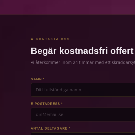
◆ KONTAKTA OSS
Begär kostnadsfri offert
Vi återkommer inom 24 timmar med ett skräddarsytt
NAMN *
E-POSTADRESS *
ANTAL DELTAGARE *