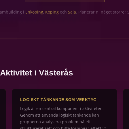
eambuilding i
Enköping
,
Köping
och
Sala
. Planerar ni något större?
ktivitet i Västerås
LOGISKT TÄNKANDE SOM VERKTYG
Logik är en central komponent i aktiviteten.
Genom att använda logiskt tänkande kan
grupperna analysera problem på ett
strukturerat sätt och hitta lösningar effektivt.