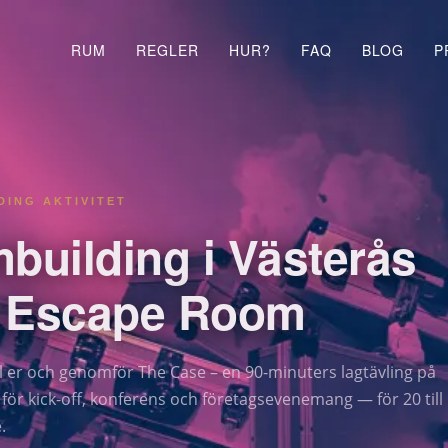
RUM
REGLER
HUR?
FAQ
BLOG
P
DING AKTIVITET
building i Västerås
 Escape Room
l er och genomför The Case – en 90-minuters lagtävling på
t för kick-off, konferens och företagsevenemang — för 20 till
.