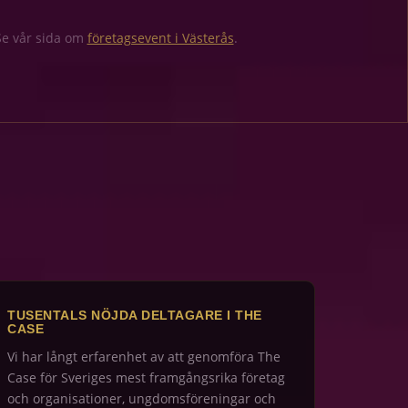
 Se vår sida om
företagsevent i Västerås
.
TUSENTALS NÖJDA DELTAGARE I THE
CASE
Vi har långt erfarenhet av att genomföra The
Case för Sveriges mest framgångsrika företag
och organisationer, ungdomsföreningar och