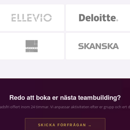
Redo att boka er nästa teambuilding?
dsfri offert inom 24 timmar. Vi anpassar aktiviteten efter er grupp och ert
SKICKA FÖRFRÅGAN →