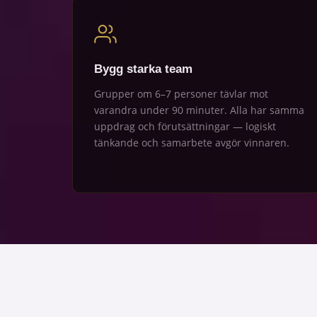
Bygg starka team
Grupper om 6–7 personer tävlar mot
varandra under 90 minuter. Alla har samma
uppdrag och förutsättningar — logiskt
tänkande och samarbete avgör vinnaren.