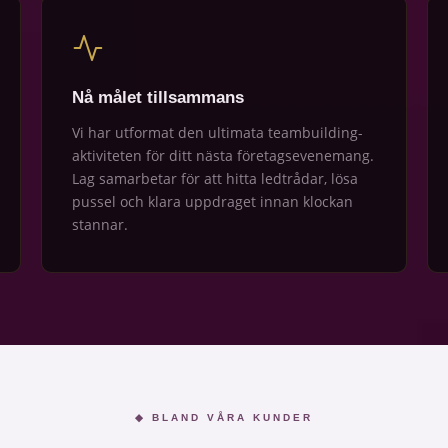
Nå målet tillsammans
Vi har utformat den ultimata teambuilding-
aktiviteten för ditt nästa företagsevenemang.
Lag samarbetar för att hitta ledtrådar, lösa
pussel och klara uppdraget innan klockan
stannar.
◆ BLAND VÅRA KUNDER