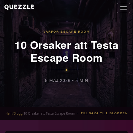
Togg
navi
VARFÖR ESCAPE ROOM
10 Orsaker att Testa
Escape Room
5 MAJ 2026 • 5 MIN
Hem
/
Blogg
/
10 Orsaker att Testa Escape Room
← TILLBAKA TILL BLOGGEN