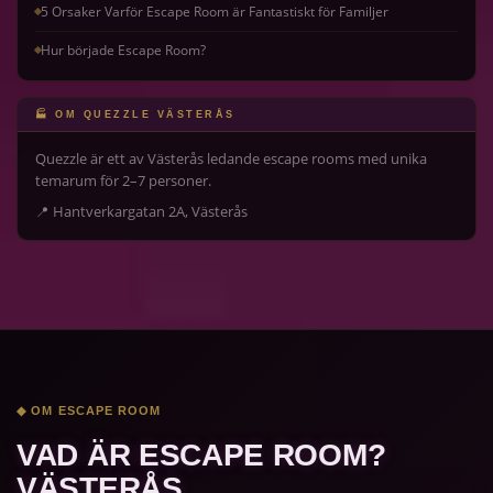
5 Orsaker Varför Escape Room är Fantastiskt för Familjer
Hur började Escape Room?
🏭 OM QUEZZLE VÄSTERÅS
Quezzle är ett av Västerås ledande escape rooms med unika
temarum för 2–7 personer.
📍 Hantverkargatan 2A, Västerås
◆ OM ESCAPE ROOM
VAD ÄR ESCAPE ROOM?
VÄSTERÅS