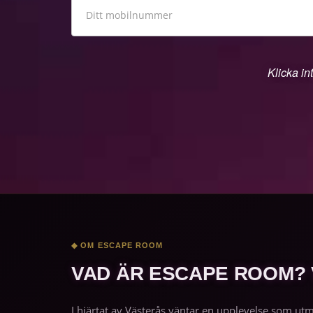
Klicka in
◆ OM ESCAPE ROOM
VAD ÄR ESCAPE ROOM?
I hjärtat av Västerås väntar en upplevelse som ut