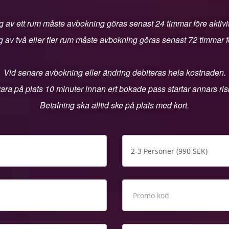
 av ett rum måste avbokning göras senast 24 timmar före aktivit
 av två eller fler rum måste avbokning göras senast 72 timmar för
Vid senare avbokning eller ändring debiteras hela kostnaden.
ara på plats 10 minuter innan ert bokade pass startar annars riske
Betalning ska alltid ske på plats med kort.