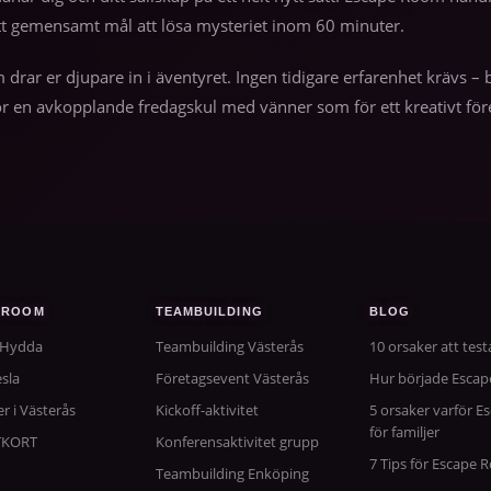
tt gemensamt mål att lösa mysteriet inom 60 minuter.
m drar er djupare in i äventyret. Ingen tidigare erfarenhet krävs
r en avkopplande fredagskul med vänner som för ett kreativt före
 ROOM
TEAMBUILDING
BLOG
 Hydda
Teambuilding Västerås
10 orsaker att tes
sla
Företagsevent Västerås
Hur började Esca
er i Västerås
Kickoff-aktivitet
5 orsaker varför E
för familjer
TKORT
Konferensaktivitet grupp
7 Tips för Escape
Teambuilding Enköping