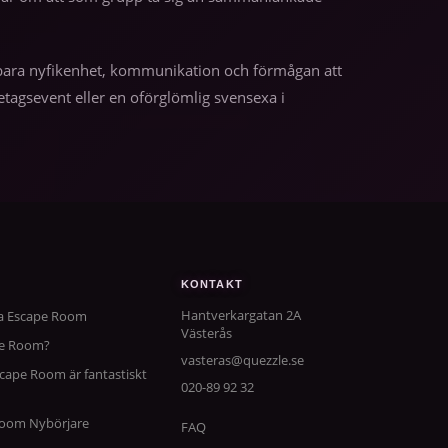
 – bara nyfikenhet, kommunikation och förmågan att
tagsevent eller en oförglömlig svensexa i
KONTAKT
Hantverkargatan 2A
ta Escape Room
Västerås
pe Room?
vasteras@quezzle.se
scape Room är fantastiskt
020-89 92 32
 Room Nybörjare
FAQ