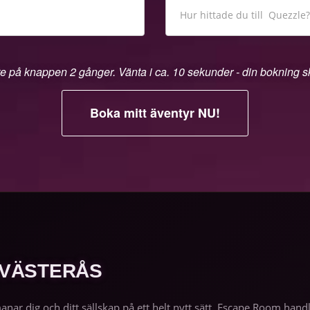
te på knappen 2 gånger. Vänta i ca. 10 sekunder - din bokning 
 VÄSTERÅS
manar dig och ditt sällskap på ett helt nytt sätt. Escape Room h