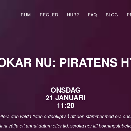
RUM
REGLER
HUR?
FAQ
BLOG
P
OKAR NU: PIRATENS 
ONSDAG
21 JANUARI
11:20
llera den valda tiden ordentligt så att den stämmer med era ön
ll ni välja ett annat datum eller tid, scrolla ner till bokningstabell