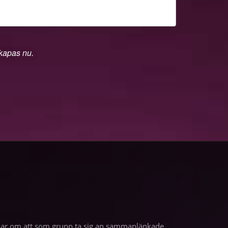
skapas nu.
andlar om att som grupp ta sig an sammanlänkade