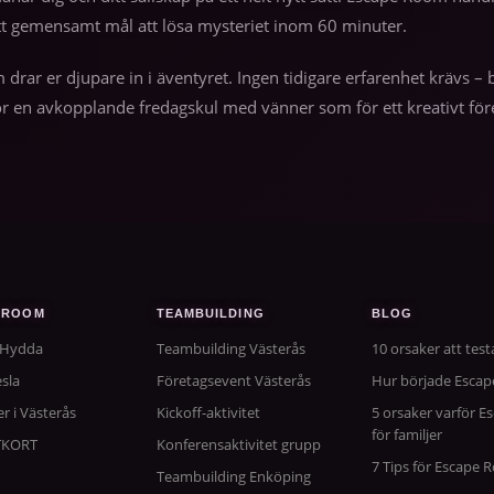
tt gemensamt mål att lösa mysteriet inom 60 minuter.
m drar er djupare in i äventyret. Ingen tidigare erfarenhet krävs
r en avkopplande fredagskul med vänner som för ett kreativt före
 ROOM
TEAMBUILDING
BLOG
 Hydda
Teambuilding Västerås
10 orsaker att tes
sla
Företagsevent Västerås
Hur började Esca
er i Västerås
Kickoff-aktivitet
5 orsaker varför E
för familjer
TKORT
Konferensaktivitet grupp
7 Tips för Escape
Teambuilding Enköping