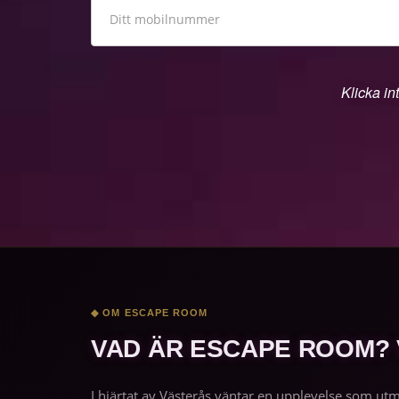
Klicka in
◆ OM ESCAPE ROOM
VAD ÄR ESCAPE ROOM?
I hjärtat av Västerås väntar en upplevelse som ut