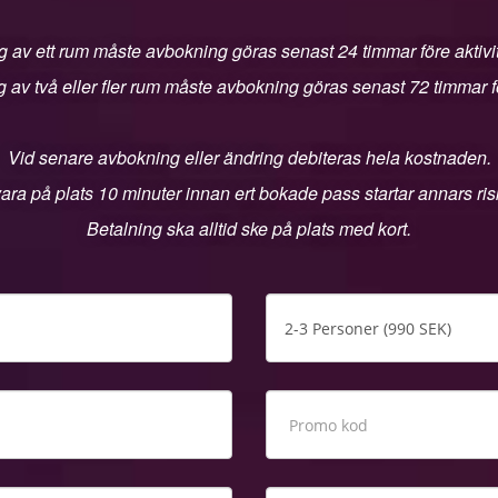
 av ett rum måste avbokning göras senast 24 timmar före aktivit
 av två eller fler rum måste avbokning göras senast 72 timmar för
Vid senare avbokning eller ändring debiteras hela kostnaden.
ara på plats 10 minuter innan ert bokade pass startar annars riske
Betalning ska alltid ske på plats med kort.