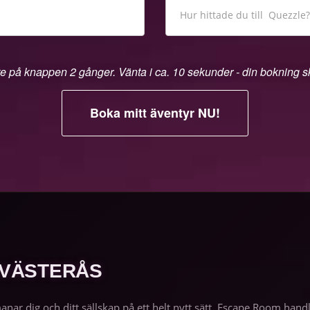
te på knappen 2 gånger. Vänta i ca. 10 sekunder - din bokning 
 VÄSTERÅS
manar dig och ditt sällskap på ett helt nytt sätt. Escape Room h