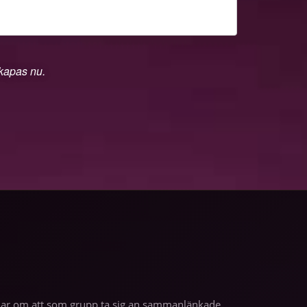
skapas nu.
andlar om att som grupp ta sig an sammanlänkade