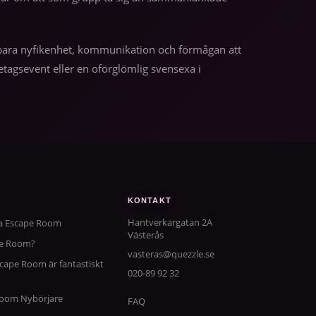
 – bara nyfikenhet, kommunikation och förmågan att
tagsevent eller en oförglömlig svensexa i
KONTAKT
Hantverkargatan 2A
ta Escape Room
Västerås
pe Room?
vasteras@quezzle.se
scape Room är fantastiskt
020-89 92 32
 Room Nybörjare
FAQ