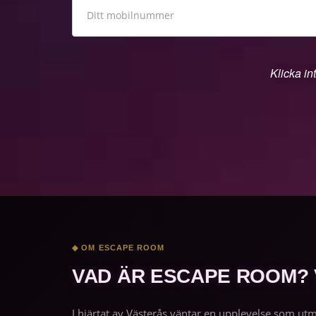
Klicka in
◆ OM ESCAPE ROOM
VAD ÄR ESCAPE ROOM?
I hjärtat av Västerås väntar en upplevelse som ut