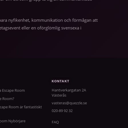
 – bara nyfikenhet, kommunikation och förmågan att
tagsevent eller en oförglömlig svensexa i
KONTAKT
Hantverkargatan 2A
ta Escape Room
Västerås
pe Room?
vasteras@quezzle.se
scape Room är fantastiskt
020-89 92 32
 Room Nybörjare
FAQ