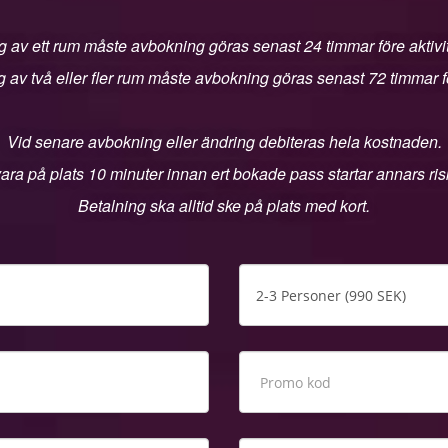
 av ett rum måste avbokning göras senast 24 timmar före aktivit
 av två eller fler rum måste avbokning göras senast 72 timmar för
Vid senare avbokning eller ändring debiteras hela kostnaden.
ara på plats 10 minuter innan ert bokade pass startar annars riske
Betalning ska alltid ske på plats med kort.