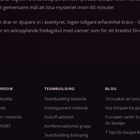
tt gemensamt mål att lösa mysteriet inom 60 minuter.
m drar er djupare in i äventyret. Ingen tidigare erfarenhet krävs
r en avkopplande fredagskul med vänner som för ett kreativt före
 ROOM
TEAMBUILDING
BLOG
 Hydda
Teambuilding Västerås
10 orsaker att tes
sla
Företagsevent Västerås
Hur började Esca
er i Västerås
Kickoff-aktivitet
5 orsaker varför E
för familjer
TKORT
Konferensaktivitet grupp
7 Tips för Escape
Teambuilding Enköping