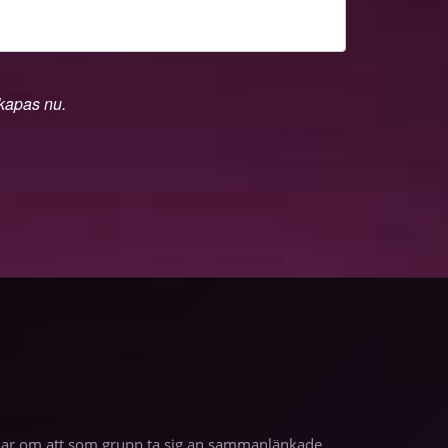
skapas nu.
andlar om att som grupp ta sig an sammanlänkade