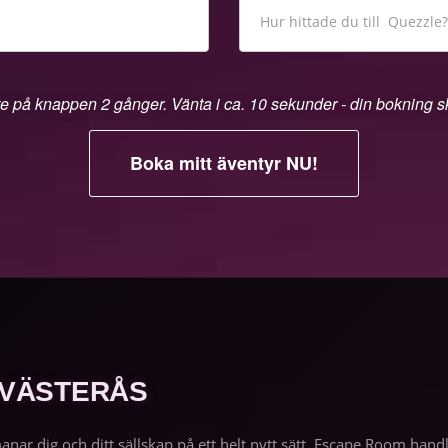
te på knappen 2 gånger. Vänta i ca. 10 sekunder - din bokning 
 VÄSTERÅS
manar dig och ditt sällskap på ett helt nytt sätt. Escape Room h