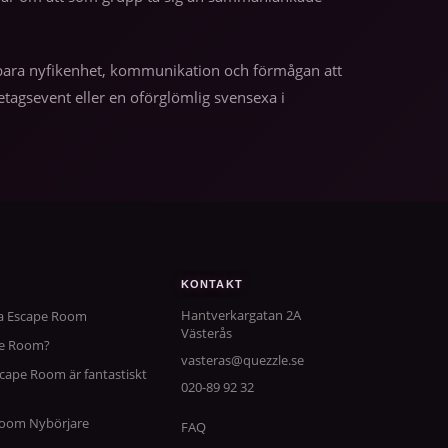
 – bara nyfikenhet, kommunikation och förmågan att
tagsevent eller en oförglömlig svensexa i
KONTAKT
Hantverkargatan 2A
ta Escape Room
Västerås
pe Room?
vasteras@quezzle.se
scape Room är fantastiskt
020-89 92 32
 Room Nybörjare
FAQ