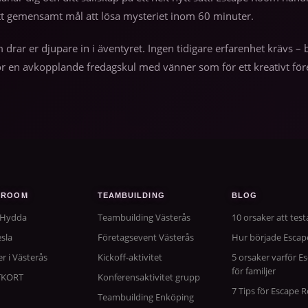
tt gemensamt mål att lösa mysteriet inom 60 minuter.
m drar er djupare in i äventyret. Ingen tidigare erfarenhet krävs
r en avkopplande fredagskul med vänner som för ett kreativt före
 ROOM
TEAMBUILDING
BLOG
 Hydda
Teambuilding Västerås
10 orsaker att tes
sla
Företagsevent Västerås
Hur började Esca
er i Västerås
Kickoff-aktivitet
5 orsaker varför E
för familjer
TKORT
Konferensaktivitet grupp
7 Tips för Escape
Teambuilding Enköping