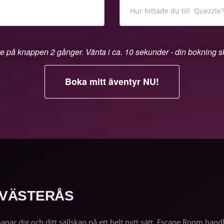
te på knappen 2 gånger. Vänta i ca. 10 sekunder - din bokning 
 VÄSTERÅS
manar dig och ditt sällskap på ett helt nytt sätt. Escape Room h