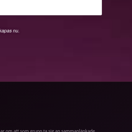
skapas nu.
andlar om att som grupp ta sig an sammanlänkade