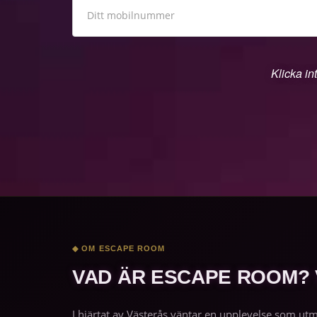
Klicka in
◆ OM ESCAPE ROOM
VAD ÄR ESCAPE ROOM?
I hjärtat av Västerås väntar en upplevelse som ut