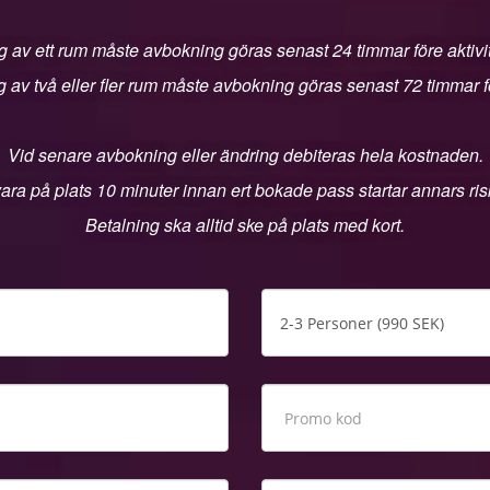
 av ett rum måste avbokning göras senast 24 timmar före aktivit
 av två eller fler rum måste avbokning göras senast 72 timmar för
Vid senare avbokning eller ändring debiteras hela kostnaden.
ara på plats 10 minuter innan ert bokade pass startar annars riske
Betalning ska alltid ske på plats med kort.